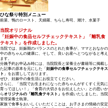
ひな祭り特別メニュー
前菜、鴨のロースト、天婦羅、ちらし寿司、潮汁、水菓子
当院オリジナル
「妊娠中の食品セルフチェックテキスト」「離乳食
テキスト」を作成しました。
当院では、妊娠期のバランスのとれた食事が、ママとおなかの
中の赤ちゃんの健康に、そして、良いお産へとつながると考え
ます。
分娩予約お申込み時には、当院院長と栄養士が書籍等に掲載し
た記事の原本を元にした「
妊娠中の食事セルフチェックテキス
ト
」をお渡ししております。
ぜひ、妊娠中の食生活にお役立てください。
さらに、「当院でお生まれになった赤ちゃんがすくすく元気に
育ってほしい！」「食育の大切さをお伝えしたい」との思いか
ら
オリジナルの「離乳食テキスト」
を作成いたしました。当院
管理栄養士執筆。
家族で食事をおいしくいただくことは、お子さまの情緒の安定