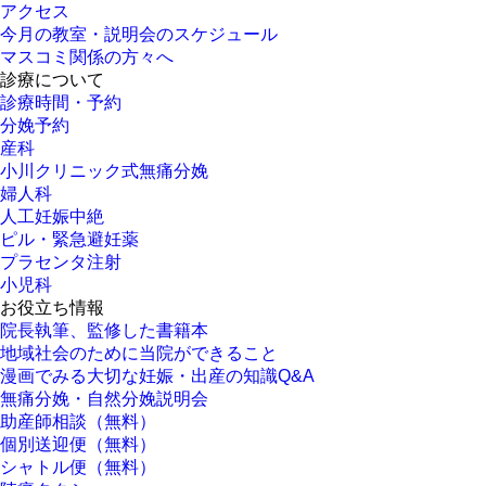
アクセス
今月の教室・説明会のスケジュール
マスコミ関係の方々へ
診療について
診療時間・予約
分娩予約
産科
小川クリニック式無痛分娩
婦人科
人工妊娠中絶
ピル・緊急避妊薬
プラセンタ注射
小児科
お役立ち情報
院長執筆、監修した書籍本
地域社会のために当院ができること
漫画でみる大切な妊娠・出産の知識Q&A
無痛分娩・自然分娩説明会
助産師相談（無料）
個別送迎便（無料）
シャトル便（無料）