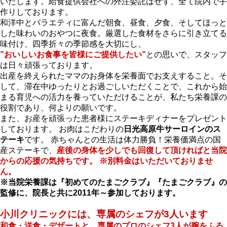
いたします。給食提供会社への外注委託はせず、全て院内で手
作りしております。
和洋中とバラエティに富んだ朝食、昼食、夕食、そしてほっと
した味わいのおやつに夜食。厳選した食材をさらに引き立てる
味付け、四季折々の季節感を大切にし、
”おいしいお食事を皆様にご提供したい”
との思いで、スタッフ
は日々頑張っております。
出産を終えられたママのお身体を栄養面でお支えすること。そ
して、滞在中ゆったりとお過ごしいただくことで、これから始
まる育児への活力を養っていただけることが、私たち栄養課の
役割であり、何よりの願いです。
また、お産を頑張った患者様にステーキディナーをプレゼント
しております。 お肉はこだわりの
日光高原牛サーロインのス
テーキ
です。 赤ちゃんとの生活は体力勝負！栄養価満点の国
産ステーキで、
産後の身体を少しでも回復して頂ければと当院
からの応援の気持ちです。 ※別料金はいただいておりませ
ん。
※当院栄養課は『初めてのたまごクラブ』『たまごクラブ』の
監修に、院長と共に2011年～参加しております。
小川クリニックには、専属のシェフが3人います
和食・洋食・デザートと、専属のプロのシェフ3人が腕をふる