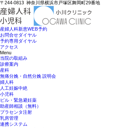
〒244-0813
神奈川県横浜市戸塚区舞岡町29番地
産婦人科新患WEB予約
お問合せダイヤル
予約専用ダイヤル
アクセス
Menu
当院の取組み
診療案内
産科
無痛分娩・自然分娩 説明会
婦人科
人工妊娠中絶
小児科
ピル・緊急避妊薬
助産師相談（無料）
プラセンタ注射
乳房管理
連携システム