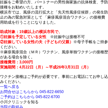
妊娠をご希望の方、パートナーの男性御家族の抗体検査、予防
接種をお勧めいたします。
横浜市では、風疹の流行拡大と「先天性風疹症候群」の発生防
止の為の緊急対策として 「麻疹風疹混合ワクチン」の接種費
用助成を行うことになりました。
助成対象：19歳以上の横浜市民で、
①妊娠を予定している女性
※妊娠中は接種不可
②妊娠している女性の夫（子どもの父親）
※母子手帳をご持参
ください。
※麻疹風疹混合（ＭＲ）ワクチン、風疹単独ワクチンの接種歴
がある場合を除く。
接種費用：3,000円
実施期間：4月22日（月）～平成26年3月31日（月）
ワクチン接種はご予約が必要です。事前にお電話にてお申し込
みください。
一覧へ戻る
お問合せはこちらから
045-822-6650
ご予約はこちらから
045-822-6700
小川クリニックを知る
当院の取組み