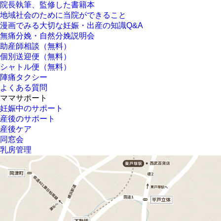
院長執筆、監修した書籍本
地域社会のために当院ができること
漫画でみる大切な妊娠・出産の知識Q&A
無痛分娩・自然分娩説明会
助産師相談（無料）
個別送迎便（無料）
シャトル便（無料）
陣痛タクシー
よくある質問
ママサポート
妊娠中のサポート
産後のサポート
産後ケア
同窓会
乳房管理