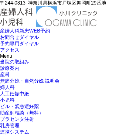
〒244-0813
神奈川県横浜市戸塚区舞岡町29番地
産婦人科新患WEB予約
お問合せダイヤル
予約専用ダイヤル
アクセス
Menu
当院の取組み
診療案内
産科
無痛分娩・自然分娩 説明会
婦人科
人工妊娠中絶
小児科
ピル・緊急避妊薬
助産師相談（無料）
プラセンタ注射
乳房管理
連携システム