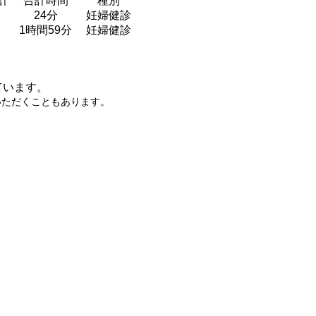
計
合計時間
種別
24分
妊婦健診
1時間59分
妊婦健診
います。
いただくこともあります。