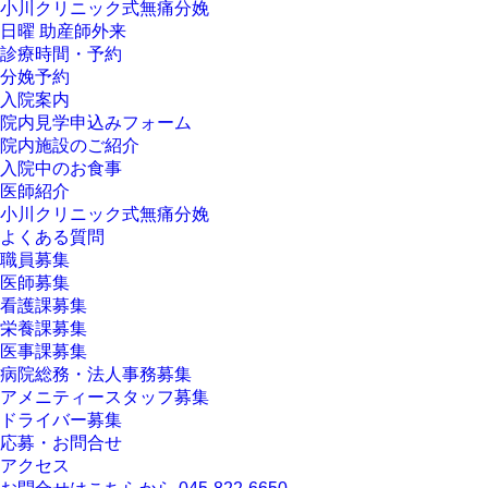
小川クリニック式無痛分娩
日曜 助産師外来
診療時間・予約
分娩予約
入院案内
院内見学申込みフォーム
院内施設のご紹介
入院中のお食事
医師紹介
小川クリニック式無痛分娩
よくある質問
職員募集
医師募集
看護課募集
栄養課募集
医事課募集
病院総務・法人事務募集
アメニティースタッフ募集
ドライバー募集
応募・お問合せ
アクセス