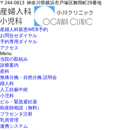
〒244-0813
神奈川県横浜市戸塚区舞岡町29番地
産婦人科新患WEB予約
お問合せダイヤル
予約専用ダイヤル
アクセス
Menu
当院の取組み
診療案内
産科
無痛分娩・自然分娩 説明会
婦人科
人工妊娠中絶
小児科
ピル・緊急避妊薬
助産師相談（無料）
プラセンタ注射
乳房管理
連携システム