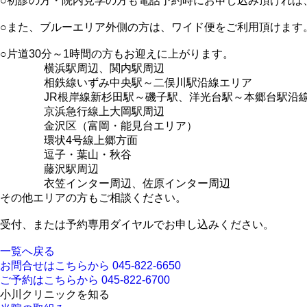
○初診の方・院内見学の方も電話予約時にお申し込み頂ければ
○また、ブルーエリア外側の方は、ワイド便をご利用頂けます
○片道30分～1時間の方もお迎えに上がります。
横浜駅周辺、関内駅周辺
相鉄線いずみ中央駅～二俣川駅沿線エリア
JR根岸線新杉田駅～磯子駅、洋光台駅～本郷台駅沿線
京浜急行線上大岡駅周辺
金沢区（富岡・能見台エリア）
環状4号線上郷方面
逗子・葉山・秋谷
藤沢駅周辺
衣笠インター周辺、佐原インター周辺
その他エリアの方もご相談ください。
受付、または予約専用ダイヤルでお申し込みください。
一覧へ戻る
お問合せはこちらから
045-822-6650
ご予約はこちらから
045-822-6700
小川クリニックを知る