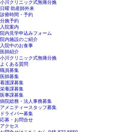
小川クリニック式無痛分娩
日曜 助産師外来
診療時間・予約
分娩予約
入院案内
院内見学申込みフォーム
院内施設のご紹介
入院中のお食事
医師紹介
小川クリニック式無痛分娩
よくある質問
職員募集
医師募集
看護課募集
栄養課募集
医事課募集
病院総務・法人事務募集
アメニティースタッフ募集
ドライバー募集
応募・お問合せ
アクセス