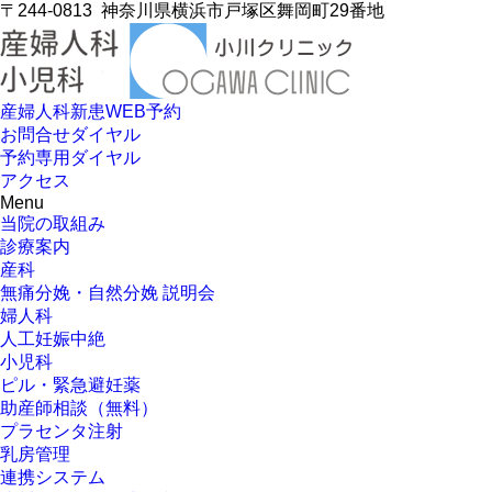
〒244-0813
神奈川県横浜市戸塚区舞岡町29番地
産婦人科新患WEB予約
お問合せダイヤル
予約専用ダイヤル
アクセス
Menu
当院の取組み
診療案内
産科
無痛分娩・自然分娩 説明会
婦人科
人工妊娠中絶
小児科
ピル・緊急避妊薬
助産師相談（無料）
プラセンタ注射
乳房管理
連携システム