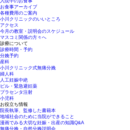
入院中のお食事
お食事アーカイブ
各種費用のご案内
小川クリニックのいいところ
アクセス
今月の教室・説明会のスケジュール
マスコミ関係の方々へ
診療について
診療時間・予約
分娩予約
産科
小川クリニック式無痛分娩
婦人科
人工妊娠中絶
ピル・緊急避妊薬
プラセンタ注射
小児科
お役立ち情報
院長執筆、監修した書籍本
地域社会のために当院ができること
漫画でみる大切な妊娠・出産の知識Q&A
無痛分娩・自然分娩説明会