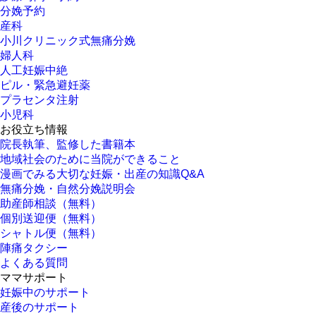
分娩予約
産科
小川クリニック式無痛分娩
婦人科
人工妊娠中絶
ピル・緊急避妊薬
プラセンタ注射
小児科
お役立ち情報
院長執筆、監修した書籍本
地域社会のために当院ができること
漫画でみる大切な妊娠・出産の知識Q&A
無痛分娩・自然分娩説明会
助産師相談（無料）
個別送迎便（無料）
シャトル便（無料）
陣痛タクシー
よくある質問
ママサポート
妊娠中のサポート
産後のサポート