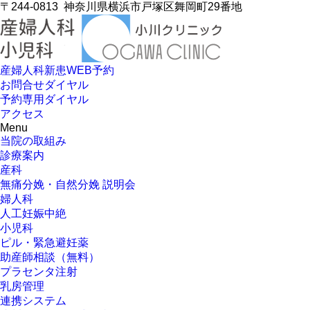
〒244-0813
神奈川県横浜市戸塚区舞岡町29番地
産婦人科新患WEB予約
お問合せダイヤル
予約専用ダイヤル
アクセス
Menu
当院の取組み
診療案内
産科
無痛分娩・自然分娩 説明会
婦人科
人工妊娠中絶
小児科
ピル・緊急避妊薬
助産師相談（無料）
プラセンタ注射
乳房管理
連携システム