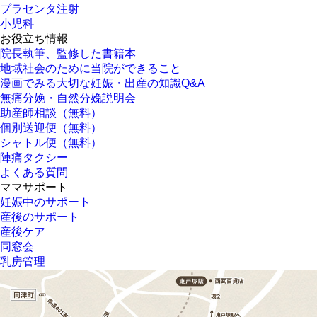
プラセンタ注射
小児科
お役立ち情報
院長執筆、監修した書籍本
地域社会のために当院ができること
漫画でみる大切な妊娠・出産の知識Q&A
無痛分娩・自然分娩説明会
助産師相談（無料）
個別送迎便（無料）
シャトル便（無料）
陣痛タクシー
よくある質問
ママサポート
妊娠中のサポート
産後のサポート
産後ケア
同窓会
乳房管理