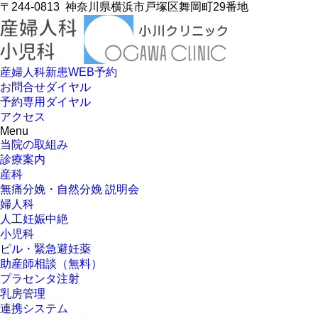
〒244-0813
神奈川県横浜市戸塚区舞岡町29番地
産婦人科新患WEB予約
お問合せダイヤル
予約専用ダイヤル
アクセス
Menu
当院の取組み
診療案内
産科
無痛分娩・自然分娩 説明会
婦人科
人工妊娠中絶
小児科
ピル・緊急避妊薬
助産師相談（無料）
プラセンタ注射
乳房管理
連携システム