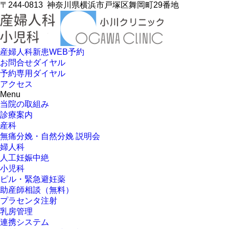
〒244-0813
神奈川県横浜市戸塚区舞岡町29番地
産婦人科新患WEB予約
お問合せダイヤル
予約専用ダイヤル
アクセス
Menu
当院の取組み
診療案内
産科
無痛分娩・自然分娩 説明会
婦人科
人工妊娠中絶
小児科
ピル・緊急避妊薬
助産師相談（無料）
プラセンタ注射
乳房管理
連携システム