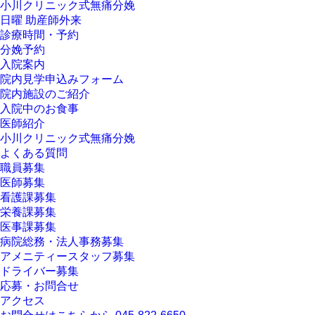
小川クリニック式無痛分娩
日曜 助産師外来
診療時間・予約
分娩予約
入院案内
院内見学申込みフォーム
院内施設のご紹介
入院中のお食事
医師紹介
小川クリニック式無痛分娩
よくある質問
職員募集
医師募集
看護課募集
栄養課募集
医事課募集
病院総務・法人事務募集
アメニティースタッフ募集
ドライバー募集
応募・お問合せ
アクセス