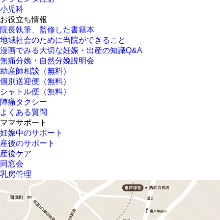
小児科
お役立ち情報
院長執筆、監修した書籍本
地域社会のために当院ができること
漫画でみる大切な妊娠・出産の知識Q&A
無痛分娩・自然分娩説明会
助産師相談（無料）
個別送迎便（無料）
シャトル便（無料）
陣痛タクシー
よくある質問
ママサポート
妊娠中のサポート
産後のサポート
産後ケア
同窓会
乳房管理