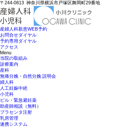
〒244-0813
神奈川県横浜市戸塚区舞岡町29番地
産婦人科新患WEB予約
お問合せダイヤル
予約専用ダイヤル
アクセス
Menu
当院の取組み
診療案内
産科
無痛分娩・自然分娩 説明会
婦人科
人工妊娠中絶
小児科
ピル・緊急避妊薬
助産師相談（無料）
プラセンタ注射
乳房管理
連携システム