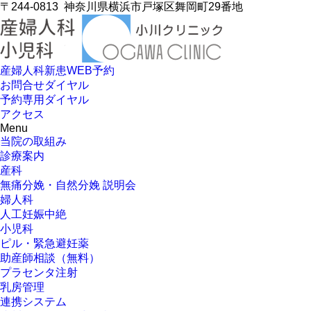
〒244-0813
神奈川県横浜市戸塚区舞岡町29番地
産婦人科新患WEB予約
お問合せダイヤル
予約専用ダイヤル
アクセス
Menu
当院の取組み
診療案内
産科
無痛分娩・自然分娩 説明会
婦人科
人工妊娠中絶
小児科
ピル・緊急避妊薬
助産師相談（無料）
プラセンタ注射
乳房管理
連携システム