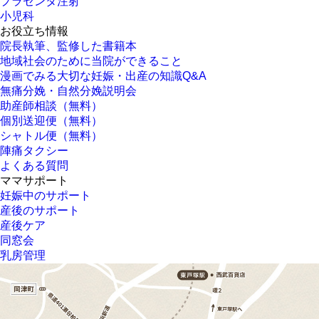
プラセンタ注射
小児科
お役立ち情報
院長執筆、監修した書籍本
地域社会のために当院ができること
漫画でみる大切な妊娠・出産の知識Q&A
無痛分娩・自然分娩説明会
助産師相談（無料）
個別送迎便（無料）
シャトル便（無料）
陣痛タクシー
よくある質問
ママサポート
妊娠中のサポート
産後のサポート
産後ケア
同窓会
乳房管理