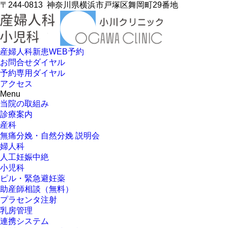
〒244-0813
神奈川県横浜市戸塚区舞岡町29番地
産婦人科新患WEB予約
お問合せダイヤル
予約専用ダイヤル
アクセス
Menu
当院の取組み
診療案内
産科
無痛分娩・自然分娩 説明会
婦人科
人工妊娠中絶
小児科
ピル・緊急避妊薬
助産師相談（無料）
プラセンタ注射
乳房管理
連携システム