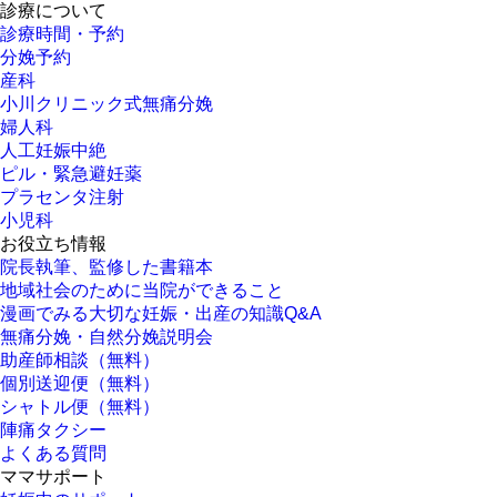
診療について
診療時間・予約
分娩予約
産科
小川クリニック式無痛分娩
婦人科
人工妊娠中絶
ピル・緊急避妊薬
プラセンタ注射
小児科
お役立ち情報
院長執筆、監修した書籍本
地域社会のために当院ができること
漫画でみる大切な妊娠・出産の知識Q&A
無痛分娩・自然分娩説明会
助産師相談（無料）
個別送迎便（無料）
シャトル便（無料）
陣痛タクシー
よくある質問
ママサポート