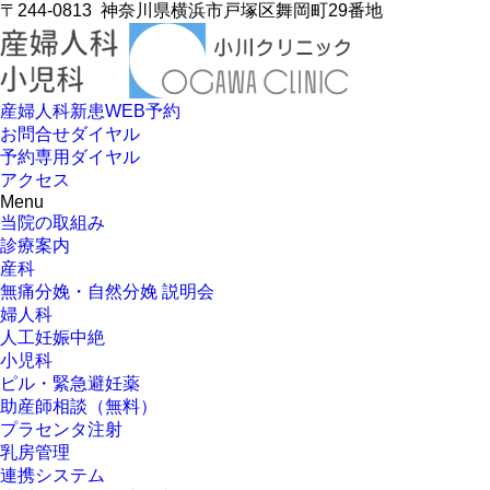
〒244-0813
神奈川県横浜市戸塚区舞岡町29番地
産婦人科新患WEB予約
お問合せダイヤル
予約専用ダイヤル
アクセス
Menu
当院の取組み
診療案内
産科
無痛分娩・自然分娩 説明会
婦人科
人工妊娠中絶
小児科
ピル・緊急避妊薬
助産師相談（無料）
プラセンタ注射
乳房管理
連携システム