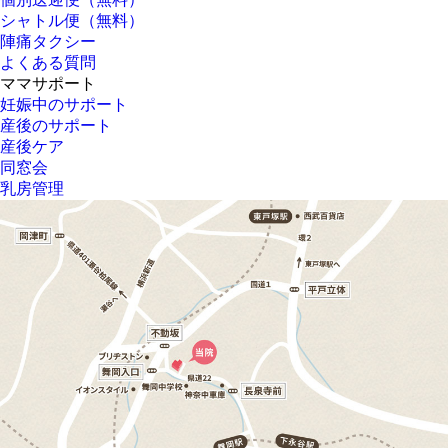
シャトル便（無料）
陣痛タクシー
よくある質問
ママサポート
妊娠中のサポート
産後のサポート
産後ケア
同窓会
乳房管理