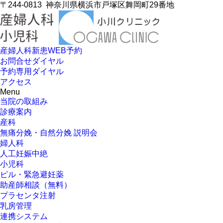
〒244-0813
神奈川県横浜市戸塚区舞岡町29番地
産婦人科新患WEB予約
お問合せダイヤル
予約専用ダイヤル
アクセス
Menu
当院の取組み
診療案内
産科
無痛分娩・自然分娩 説明会
婦人科
人工妊娠中絶
小児科
ピル・緊急避妊薬
助産師相談（無料）
プラセンタ注射
乳房管理
連携システム