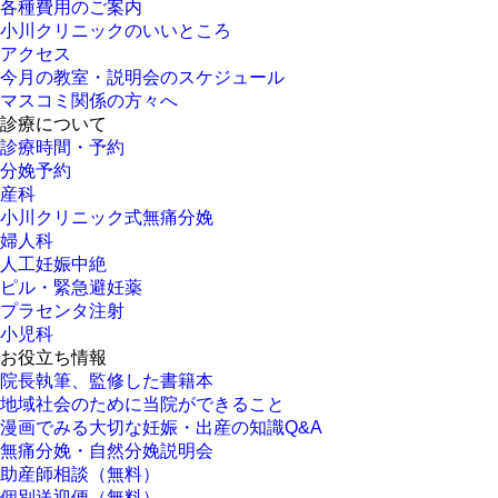
各種費用のご案内
小川クリニックのいいところ
アクセス
今月の教室・説明会のスケジュール
マスコミ関係の方々へ
診療について
診療時間・予約
分娩予約
産科
小川クリニック式無痛分娩
婦人科
人工妊娠中絶
ピル・緊急避妊薬
プラセンタ注射
小児科
お役立ち情報
院長執筆、監修した書籍本
地域社会のために当院ができること
漫画でみる大切な妊娠・出産の知識Q&A
無痛分娩・自然分娩説明会
助産師相談（無料）
個別送迎便（無料）