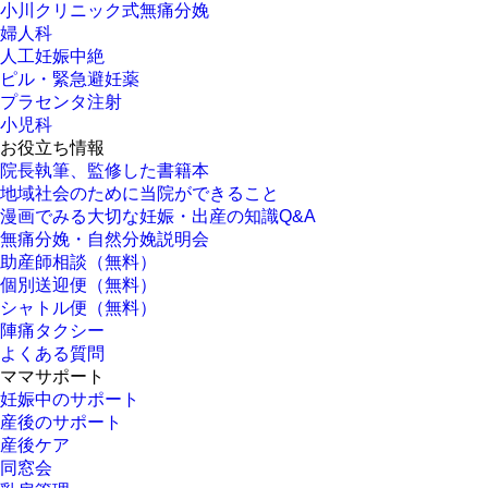
小川クリニック式無痛分娩
婦人科
人工妊娠中絶
ピル・緊急避妊薬
プラセンタ注射
小児科
お役立ち情報
院長執筆、監修した書籍本
地域社会のために当院ができること
漫画でみる大切な妊娠・出産の知識Q&A
無痛分娩・自然分娩説明会
助産師相談（無料）
個別送迎便（無料）
シャトル便（無料）
陣痛タクシー
よくある質問
ママサポート
妊娠中のサポート
産後のサポート
産後ケア
同窓会