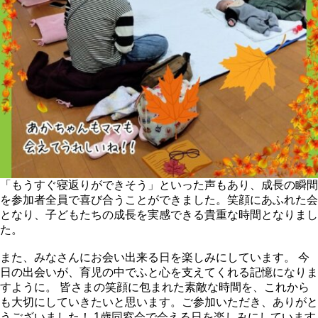
「もうすぐ寝返りができそう」といった声もあり、成長の瞬間
を参加者全員で喜び合うことができました。笑顔にあふれた会
となり、子どもたちの成長を実感できる貴重な時間となりまし
た。
また、みなさんにお会い出来る日を楽しみにしています。 今
日の出会いが、育児の中でふと心を支えてくれる記憶になりま
すように。 皆さまの笑顔に包まれた素敵な時間を、これから
も大切にしていきたいと思います。ご参加いただき、ありがと
うございました！ 1歳同窓会で会える日を楽しみにしています