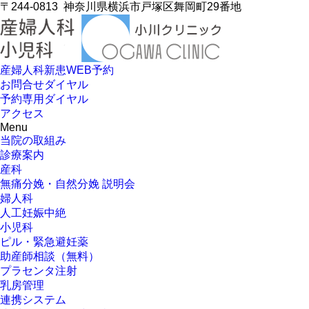
〒244-0813
神奈川県横浜市戸塚区舞岡町29番地
産婦人科新患WEB予約
お問合せダイヤル
予約専用ダイヤル
アクセス
Menu
当院の取組み
診療案内
産科
無痛分娩・自然分娩 説明会
婦人科
人工妊娠中絶
小児科
ピル・緊急避妊薬
助産師相談（無料）
プラセンタ注射
乳房管理
連携システム