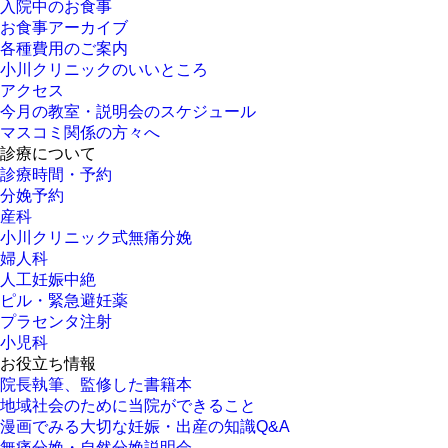
入院中のお食事
お食事アーカイブ
各種費用のご案内
小川クリニックのいいところ
アクセス
今月の教室・説明会のスケジュール
マスコミ関係の方々へ
診療について
診療時間・予約
分娩予約
産科
小川クリニック式無痛分娩
婦人科
人工妊娠中絶
ピル・緊急避妊薬
プラセンタ注射
小児科
お役立ち情報
院長執筆、監修した書籍本
地域社会のために当院ができること
漫画でみる大切な妊娠・出産の知識Q&A
無痛分娩・自然分娩説明会