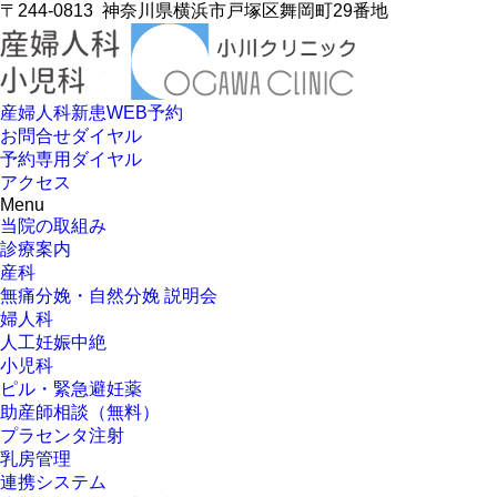
〒244-0813
神奈川県横浜市戸塚区舞岡町29番地
産婦人科新患WEB予約
お問合せダイヤル
予約専用ダイヤル
アクセス
Menu
当院の取組み
診療案内
産科
無痛分娩・自然分娩 説明会
婦人科
人工妊娠中絶
小児科
ピル・緊急避妊薬
助産師相談（無料）
プラセンタ注射
乳房管理
連携システム