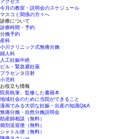
アクセス
今月の教室・説明会のスケジュール
マスコミ関係の方々へ
診療について
診療時間・予約
分娩予約
産科
小川クリニック式無痛分娩
婦人科
人工妊娠中絶
ピル・緊急避妊薬
プラセンタ注射
小児科
お役立ち情報
院長執筆、監修した書籍本
地域社会のために当院ができること
漫画でみる大切な妊娠・出産の知識Q&A
無痛分娩・自然分娩説明会
助産師相談（無料）
個別送迎便（無料）
シャトル便（無料）
陣痛タクシー