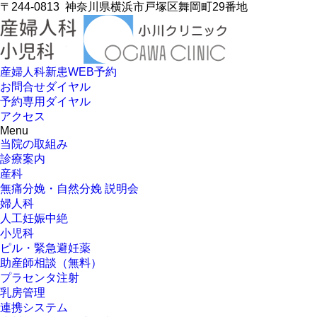
〒244-0813
神奈川県横浜市戸塚区舞岡町29番地
産婦人科新患WEB予約
お問合せダイヤル
予約専用ダイヤル
アクセス
Menu
当院の取組み
診療案内
産科
無痛分娩・自然分娩 説明会
婦人科
人工妊娠中絶
小児科
ピル・緊急避妊薬
助産師相談（無料）
プラセンタ注射
乳房管理
連携システム