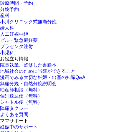
診療時間・予約
分娩予約
産科
小川クリニック式無痛分娩
婦人科
人工妊娠中絶
ピル・緊急避妊薬
プラセンタ注射
小児科
お役立ち情報
院長執筆、監修した書籍本
地域社会のために当院ができること
漫画でみる大切な妊娠・出産の知識Q&A
無痛分娩・自然分娩説明会
助産師相談（無料）
個別送迎便（無料）
シャトル便（無料）
陣痛タクシー
よくある質問
ママサポート
妊娠中のサポート