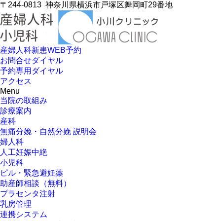
〒244-0813
神奈川県横浜市戸塚区舞岡町29番地
産婦人科新患WEB予約
お問合せダイヤル
予約専用ダイヤル
アクセス
Menu
当院の取組み
診療案内
産科
無痛分娩・自然分娩 説明会
婦人科
人工妊娠中絶
小児科
ピル・緊急避妊薬
助産師相談（無料）
プラセンタ注射
乳房管理
連携システム