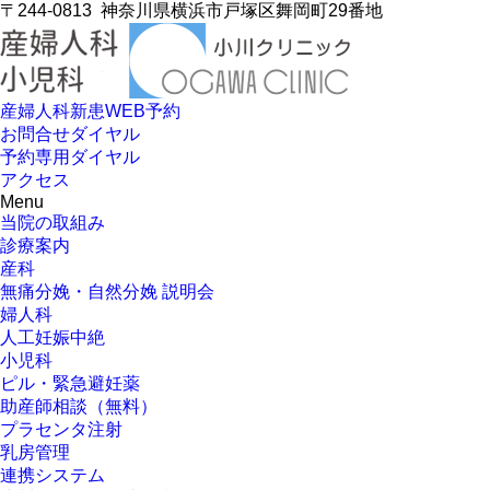
〒244-0813
神奈川県横浜市戸塚区舞岡町29番地
産婦人科新患WEB予約
お問合せダイヤル
予約専用ダイヤル
アクセス
Menu
当院の取組み
診療案内
産科
無痛分娩・自然分娩 説明会
婦人科
人工妊娠中絶
小児科
ピル・緊急避妊薬
助産師相談（無料）
プラセンタ注射
乳房管理
連携システム