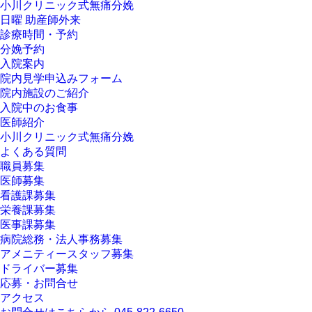
小川クリニック式無痛分娩
日曜 助産師外来
診療時間・予約
分娩予約
入院案内
院内見学申込みフォーム
院内施設のご紹介
入院中のお食事
医師紹介
小川クリニック式無痛分娩
よくある質問
職員募集
医師募集
看護課募集
栄養課募集
医事課募集
病院総務・法人事務募集
アメニティースタッフ募集
ドライバー募集
応募・お問合せ
アクセス