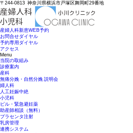
〒244-0813
神奈川県横浜市戸塚区舞岡町29番地
産婦人科新患WEB予約
お問合せダイヤル
予約専用ダイヤル
アクセス
Menu
当院の取組み
診療案内
産科
無痛分娩・自然分娩 説明会
婦人科
人工妊娠中絶
小児科
ピル・緊急避妊薬
助産師相談（無料）
プラセンタ注射
乳房管理
連携システム