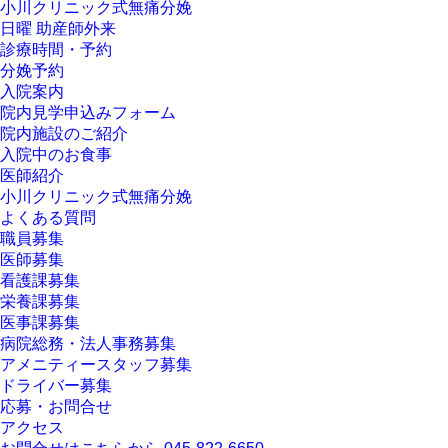
小川クリニック式無痛分娩
日曜 助産師外来
診療時間・予約
分娩予約
入院案内
院内見学申込みフォーム
院内施設のご紹介
入院中のお食事
医師紹介
小川クリニック式無痛分娩
よくある質問
職員募集
医師募集
看護課募集
栄養課募集
医事課募集
病院総務・法人事務募集
アメニティースタッフ募集
ドライバー募集
応募・お問合せ
アクセス