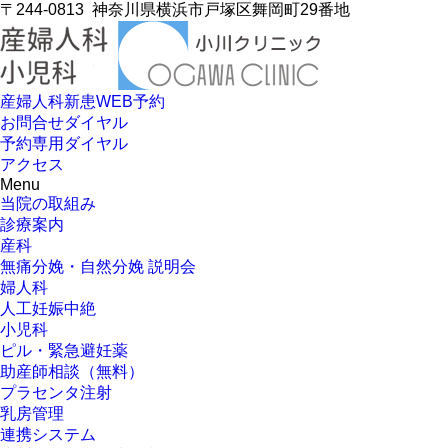
〒244-0813
神奈川県横浜市戸塚区舞岡町29番地
産婦人科新患WEB予約
お問合せダイヤル
予約専用ダイヤル
アクセス
Menu
当院の取組み
診療案内
産科
無痛分娩・自然分娩 説明会
婦人科
人工妊娠中絶
小児科
ピル・緊急避妊薬
助産師相談（無料）
プラセンタ注射
乳房管理
連携システム