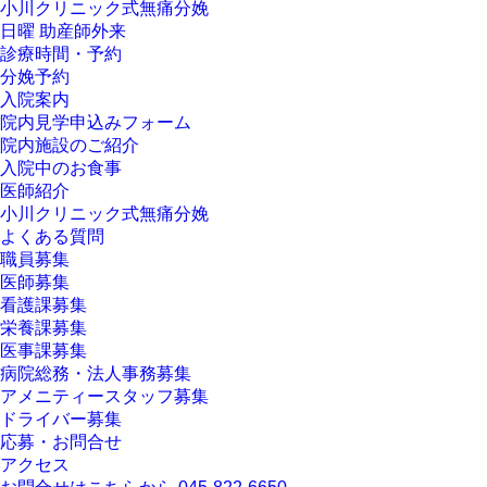
小川クリニック式無痛分娩
日曜 助産師外来
診療時間・予約
分娩予約
入院案内
院内見学申込みフォーム
院内施設のご紹介
入院中のお食事
医師紹介
小川クリニック式無痛分娩
よくある質問
職員募集
医師募集
看護課募集
栄養課募集
医事課募集
病院総務・法人事務募集
アメニティースタッフ募集
ドライバー募集
応募・お問合せ
アクセス